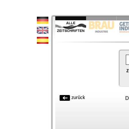
Z
zurück
D