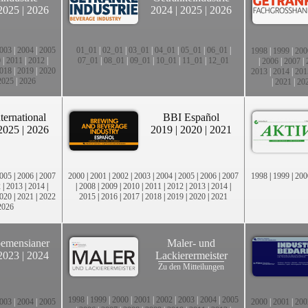
2025
|
2026
2024
|
2025
|
2026
003
|
2004
|
2005
01_01
|
02_01
|
03_01
|
04_01
|
05_01
|
06_01
|
1998
|
1999
|
200
0
|
2011
|
2012
|
07_01
|
08_01
|
09_01
|
10_01
|
11_01
|
12_01
|
2006
|
2007
|
018
|
2019
|
2020
2013
|
2014
|
201
2025
|
2026
|
2021
|
20
ternational
BBI Español
2025
|
2026
2019
|
2020
|
2021
005
|
2006
|
2007
2000
|
2001
|
2002
|
2003
|
2004
|
2005
|
2006
|
2007
1998
|
1999
|
200
2
|
2013
|
2014
|
|
2008
|
2009
|
2010
|
2011
|
2012
|
2013
|
2014
|
020
|
2021
|
2022
2015
|
2016
|
2017
|
2018
|
2019
|
2020
|
2021
2026
emensianer
Maler- und
2023
|
2024
Lackierermeister
Zu den Mitteilungen
1998
|
1999
|
2000
|
2001
|
2002
|
2003
|
2004
|
2005
003
|
2004
|
2005
2000
|
2001
|
200