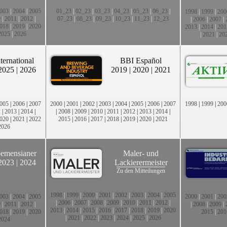
003
|
2004
|
2005
01_23
|
02_23
|
03_23
|
04_23
|
05_23
|
06_23
|
1998
|
1999
|
200
0
|
2011
|
2012
|
07_23
|
08_23
|
09_23
|
10_23
|
11_23
|
12_23
|
2006
|
2007
|
018
|
2019
|
2020
2013
|
2014
|
201
2025
|
2026
|
2021
|
20
ternational
BBI Español
2025
|
2026
2019
|
2020
|
2021
005
|
2006
|
2007
2000
|
2001
|
2002
|
2003
|
2004
|
2005
|
2006
|
2007
1998
|
1999
|
200
2
|
2013
|
2014
|
|
2008
|
2009
|
2010
|
2011
|
2012
|
2013
|
2014
|
020
|
2021
|
2022
2015
|
2016
|
2017
|
2018
|
2019
|
2020
|
2021
2026
emensianer
Maler- und
2023
|
2024
Lackierermeister
Zu den Mitteilungen
1998
|
1999
|
2000
|
2001
|
2002
|
2003
|
2004
|
2005
003
|
2004
|
2005
2000
|
2001
|
200
|
2006
|
2007
|
2008
|
2009
|
2010
|
2011
|
2012
|
0
|
2011
|
2012
|
|
2008
|
2009
|
2013
|
2014
|
2015
|
2016
|
2017
|
2018
|
2019
|
2020
018
|
2019
|
2020
2015
|
201
|
2021
|
2022
|
2023
|
2024
|
2025
|
2026
2024