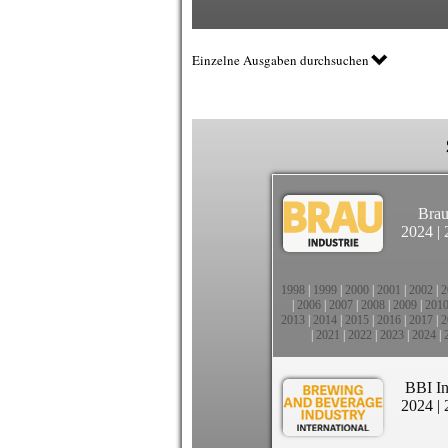
Einzelne Ausgaben durchsuchen
Brau
2024
|
1998
|
1999
|
2000
|
2001
|
2002
|
2
|
2006
|
2007
|
2008
|
2009
|
201
2013
|
2014
|
2015
|
2016
|
2017
|
2
|
2021
|
2022
|
2023
|
2024
|
BBI In
2024
|