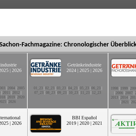
Sachon-Fachmagazine: Chronologischer Überblic
industrie
Getränkeindustrie
2025
|
2026
2024
|
2025
|
2026
003
|
2004
|
2005
01_23
|
02_23
|
03_23
|
04_23
|
05_23
|
06_23
|
1998
|
1999
|
200
0
|
2011
|
2012
|
07_23
|
08_23
|
09_23
|
10_23
|
11_23
|
12_23
|
2006
|
2007
|
018
|
2019
|
2020
2013
|
2014
|
201
2025
|
2026
|
2021
|
20
ternational
BBI Español
2025
|
2026
2019
|
2020
|
2021